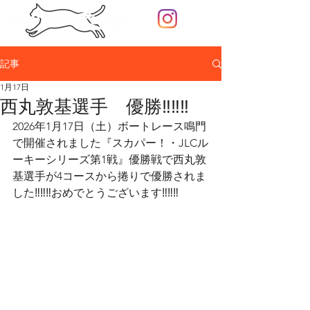
記事
1月17日
西丸敦基選手 優勝‼‼‼
2026年1月17日（土）ボートレース鳴門
で開催されました『スカパー！・JLCル
ーキーシリーズ第1戦』優勝戦で西丸敦
基選手が4コースから捲りで優勝されま
した‼‼‼おめでとうございます‼‼‼